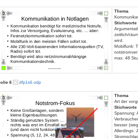
Thema
Kommunikati
Stichworte
Argumentati
zeitlich/räu
wird.
Mobilfunk: 
notstromver
max. 48 Stu
olie 6
dfp1s6.odp
Thema
Art der vor
Stichworte
Spannung: 
Verbraucher
besser (weg
Allerdings: 
Stromschlag