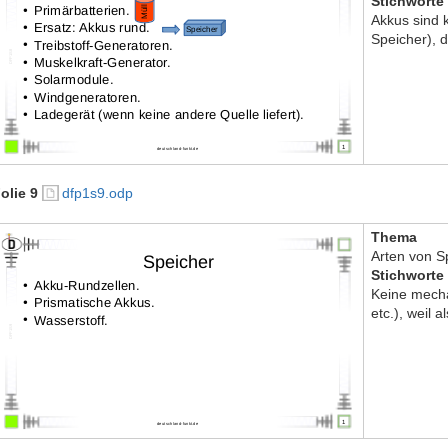
Stichworte
Akkus sind 
Speicher), da
olie 9
dfp1s9.odp
Thema
Arten von Sp
Stichworte
Keine mech
etc.), weil a