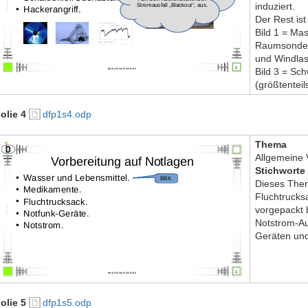
induziert.
Der Rest ist
Bild 1 = Ma
Raumsonde a
und Windlas
Bild 3 = Sc
(größtentei
olie 4
dfp1s4.odp
Thema
Allgemeine 
Stichworte
Dieses The
Fluchtrucks
vorgepackt b
Notstrom-Au
Geräten und
olie 5
dfp1s5.odp