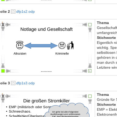
olie 2
dfp1s2.odp
Thema
Gesellschaft
umfangreich
Stichworte
Eigentlich 
wichtig. Sp
selbstlosen 
gehören in 
man durch s
Letztere wir
olie 3
dfp1s3.odp
Thema
Gründe für 
Stichworte
EMP = Elekt
Elektronenf