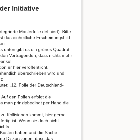
er Initiative
egrierte Masterfolie definiert). Bitte
t das einheitliche Erscheinungsbild
en.
inks unten gibt es ein grünes Quadrat,
für den Vortragenden, dass nichts mehr
Danke!
on er hier veröffentlicht.
ehentlich überschrieben wird und
t:
et: „12. Folie der Deutschland-
Auf den Folien erfolgt die
s man prinzipbedingt per Hand die
zu Kollisionen kommt, hier gerne
ertig ist. Wenn sie doch nicht
ichts.
e Kosten haben und die Sache
ine Diskussionen, dass das