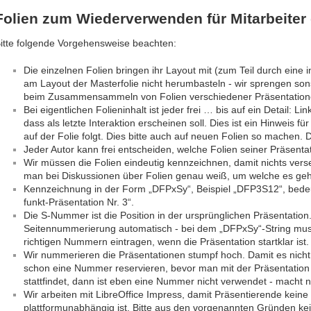
Folien zum Wiederverwenden für Mitarbeiter d
itte folgende Vorgehensweise beachten:
Die einzelnen Folien bringen ihr Layout mit (zum Teil durch eine int
am Layout der Masterfolie nicht herumbasteln - wir sprengen sons
beim Zusammensammeln von Folien verschiedener Präsentation
Bei eigentlichen Folieninhalt ist jeder frei … bis auf ein Detail: L
dass als letzte Interaktion erscheinen soll. Dies ist ein Hinweis 
auf der Folie folgt. Dies bitte auch auf neuen Folien so machen. 
Jeder Autor kann frei entscheiden, welche Folien seiner Präsentati
Wir müssen die Folien eindeutig kennzeichnen, damit nichts vers
man bei Diskussionen über Folien genau weiß, um welche es geh
Kennzeichnung in der Form „DFPxSy“, Beispiel „DFP3S12“, bedeut
funkt-Präsentation Nr. 3“.
Die S-Nummer ist die Position in der ursprünglichen Präsentation. 
Seitennummerierung automatisch - bei dem „DFPxSy“-String mus
richtigen Nummern eintragen, wenn die Präsentation startklar ist.
Wir nummerieren die Präsentationen stumpf hoch. Damit es nicht 
schon eine Nummer reservieren, bevor man mit der Präsentation f
stattfindet, dann ist eben eine Nummer nicht verwendet - macht n
Wir arbeiten mit LibreOffice Impress, damit Präsentierende kein
plattformunabhängig ist. Bitte aus den vorgenannten Gründen ke