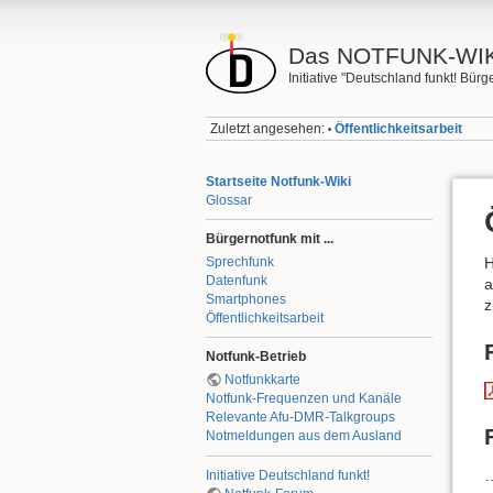
Das NOTFUNK-WIK
Initiative "Deutschland funkt! Bü
Zuletzt angesehen:
Öffentlichkeitsarbeit
•
Startseite Notfunk-Wiki
Glossar
Bürgernotfunk mit ...
Sprechfunk
H
Datenfunk
a
Smartphones
z
Öffentlichkeitsarbeit
Notfunk-Betrieb
Notfunkkarte
Notfunk-Frequenzen und Kanäle
Relevante Afu-DMR-Talkgroups
Notmeldungen aus dem Ausland
Initiative Deutschland funkt!