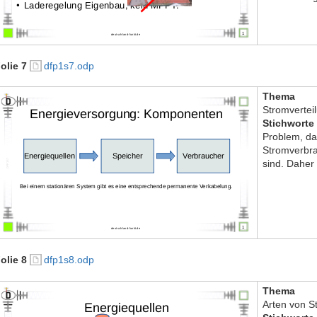
olie 7
dfp1s7.odp
Thema
Stromvertei
Stichworte
Problem, d
Stromverbra
sind. Daher 
olie 8
dfp1s8.odp
Thema
Arten von S