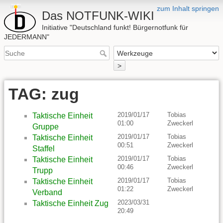
zum Inhalt springen
Das NOTFUNK-WIKI
Initiative "Deutschland funkt! Bürgernotfunk für
JEDERMANN"
>
TAG: zug
2019/01/17
Tobias
Taktische Einheit
01:00
Zweckerl
Gruppe
2019/01/17
Tobias
Taktische Einheit
00:51
Zweckerl
Staffel
2019/01/17
Tobias
Taktische Einheit
00:46
Zweckerl
Trupp
2019/01/17
Tobias
Taktische Einheit
01:22
Zweckerl
Verband
2023/03/31
Taktische Einheit Zug
20:49