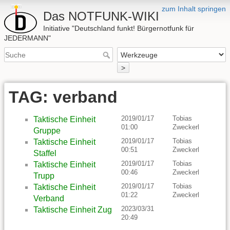
zum Inhalt springen
Das NOTFUNK-WIKI
Initiative "Deutschland funkt! Bürgernotfunk für
JEDERMANN"
>
TAG: verband
2019/01/17
Tobias
Taktische Einheit
01:00
Zweckerl
Gruppe
2019/01/17
Tobias
Taktische Einheit
00:51
Zweckerl
Staffel
2019/01/17
Tobias
Taktische Einheit
00:46
Zweckerl
Trupp
2019/01/17
Tobias
Taktische Einheit
01:22
Zweckerl
Verband
2023/03/31
Taktische Einheit Zug
20:49