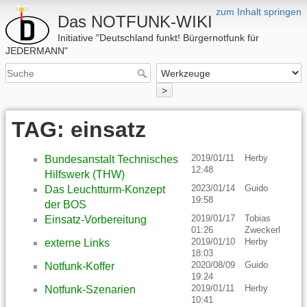
zum Inhalt springen
Das NOTFUNK-WIKI
Initiative "Deutschland funkt! Bürgernotfunk für
JEDERMANN"
>
TAG: einsatz
2019/01/11
Herby
Bundesanstalt Technisches
12:48
Hilfswerk (THW)
2023/01/14
Guido
Das Leuchtturm-Konzept
19:58
der BOS
2019/01/17
Tobias
Einsatz-Vorbereitung
01:26
Zweckerl
2019/01/10
Herby
externe Links
18:03
2020/08/09
Guido
Notfunk-Koffer
19:24
2019/01/11
Herby
Notfunk-Szenarien
10:41