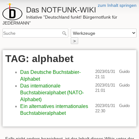
zum Inhalt springen
Das NOTFUNK-WIKI
Initiative "Deutschland funkt! Bürgernotfunk für
JEDERMANN"
>
TAG: alphabet
2023/01/31
Guido
Das Deutsche Buchstabier-
21:11
Alphabet
2023/01/31
Guido
Das internationale
21:01
Buchstabieralphabet (NATO-
Alphabet)
2023/01/31
Guido
Ein alternatives internationales
22:30
Buchstabieralphabet
Falls nicht anders bezeichnet, ist der Inhalt dieses Wikis unter der