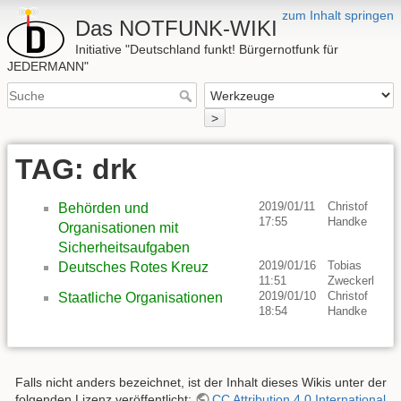
zum Inhalt springen
Das NOTFUNK-WIKI
Initiative "Deutschland funkt! Bürgernotfunk für
JEDERMANN"
>
TAG: drk
2019/01/11
Christof
Behörden und
17:55
Handke
Organisationen mit
Sicherheitsaufgaben
2019/01/16
Tobias
Deutsches Rotes Kreuz
11:51
Zweckerl
2019/01/10
Christof
Staatliche Organisationen
18:54
Handke
Falls nicht anders bezeichnet, ist der Inhalt dieses Wikis unter der
folgenden Lizenz veröffentlicht:
CC Attribution 4.0 International