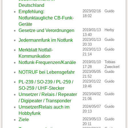
Deutschland
2023/02/16
Guido
Empfehlung:
18:02
Notfunktaugliche CB-Funk-
Geräte
2019/01/13
Herby
Gesetze und Verordnungen
13:40
2023/01/13
Guido
Jedermannfunk im Notfunk
20:33
2023/01/13
Guido
Merkblatt Notfall-
21:14
Kommunikation
2019/01/10
Tobias
Notfunk-Frequenzen/Kanäle
17:28
Zweckerl
2023/05/05
Guido
NOTRUF bei Lebensgefahr
21:52
2023/01/22
Guido
PL-239 / SO-239 / PL-259 /
19:46
SO-259 / UHF-Stecker
2023/04/02
Guido
Umsetzer / Relais / Repeater
21:06
/ Digipeater / Transponder
2024/05/07
Guido
Umsetzer/Relais auch im
20:13
Hobbyfunk
2023/05/13
Guido
Ziele
20:11