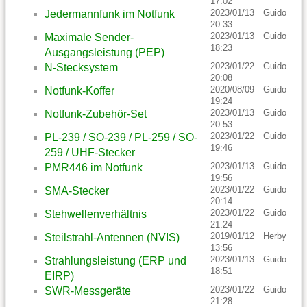
17:02
2023/01/13
Guido
Jedermannfunk im Notfunk
20:33
2023/01/13
Guido
Maximale Sender-
18:23
Ausgangsleistung (PEP)
2023/01/22
Guido
N-Stecksystem
20:08
2020/08/09
Guido
Notfunk-Koffer
19:24
2023/01/13
Guido
Notfunk-Zubehör-Set
20:53
2023/01/22
Guido
PL-239 / SO-239 / PL-259 / SO-
19:46
259 / UHF-Stecker
2023/01/13
Guido
PMR446 im Notfunk
19:56
2023/01/22
Guido
SMA-Stecker
20:14
2023/01/22
Guido
Stehwellenverhältnis
21:24
2019/01/12
Herby
Steilstrahl-Antennen (NVIS)
13:56
2023/01/13
Guido
Strahlungsleistung (ERP und
18:51
EIRP)
2023/01/22
Guido
SWR-Messgeräte
21:28