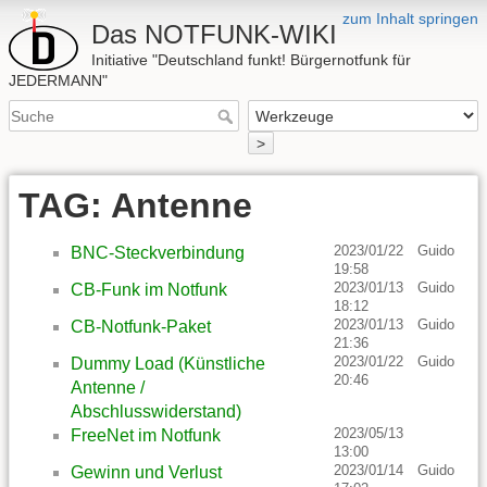
zum Inhalt springen
Das NOTFUNK-WIKI
Initiative "Deutschland funkt! Bürgernotfunk für
JEDERMANN"
>
TAG: Antenne
2023/01/22
Guido
BNC-Steckverbindung
19:58
2023/01/13
Guido
CB-Funk im Notfunk
18:12
2023/01/13
Guido
CB-Notfunk-Paket
21:36
2023/01/22
Guido
Dummy Load (Künstliche
20:46
Antenne /
Abschlusswiderstand)
2023/05/13
FreeNet im Notfunk
13:00
2023/01/14
Guido
Gewinn und Verlust