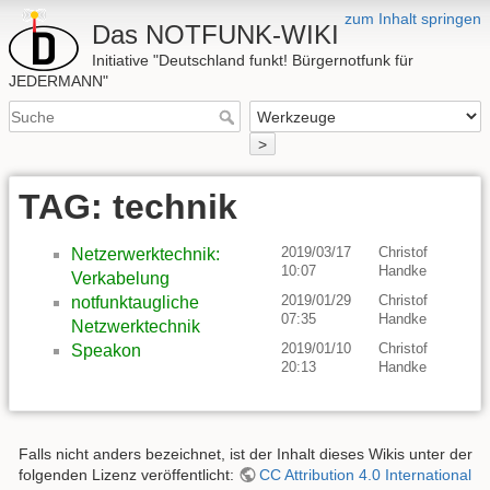
zum Inhalt springen
Das NOTFUNK-WIKI
Initiative "Deutschland funkt! Bürgernotfunk für
JEDERMANN"
>
TAG: technik
2019/03/17
Christof
Netzerwerktechnik:
10:07
Handke
Verkabelung
2019/01/29
Christof
notfunktaugliche
07:35
Handke
Netzwerktechnik
2019/01/10
Christof
Speakon
20:13
Handke
Falls nicht anders bezeichnet, ist der Inhalt dieses Wikis unter der
folgenden Lizenz veröffentlicht:
CC Attribution 4.0 International