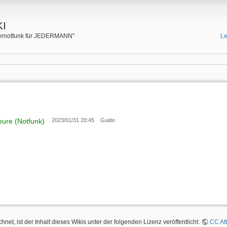
I
rgernotfunk für JEDERMANN"
Le
eure (Notfunk)
2023/01/31 20:45
Guido
hnet, ist der Inhalt dieses Wikis unter der folgenden Lizenz veröffentlicht:
CC Att