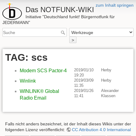
zum Inhalt springen
Das NOTFUNK-WIKI
Initiative "Deutschland funkt! Bürgernotfunk für
JEDERMANN"
>
TAG: scs
2019/01/10
Herby
Modem SCS Pactor-4
19:20
2019/03/09
Herby
Winlink
11:35
2019/01/26
Alexander
WINLINK® Global
11:41
Klassen
Radio Email
Falls nicht anders bezeichnet, ist der Inhalt dieses Wikis unter der
folgenden Lizenz veröffentlicht:
CC Attribution 4.0 International