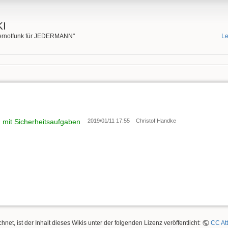
I
rgernotfunk für JEDERMANN"
Le
 mit Sicherheitsaufgaben
2019/01/11 17:55
Christof Handke
hnet, ist der Inhalt dieses Wikis unter der folgenden Lizenz veröffentlicht:
CC Att