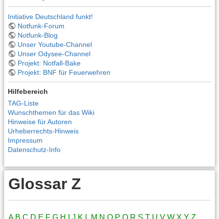
Initiative Deutschland funkt!
Notfunk-Forum
Notfunk-Blog
Unser Youtube-Channel
Unser Odysee-Channel
Projekt: Notfall-Bake
Projekt: BNF für Feuerwehren
Hilfebereich
TAG-Liste
Wunschthemen für das Wiki
Hinweise für Autoren
Urheberrechts-Hinweis
Impressum
Datenschutz-Info
Glossar Z
A
B
C
D
E
F
G
H
I
J
K
L
M
N
O
P
Q
R
S
T
U
V
W
X
Y
Z