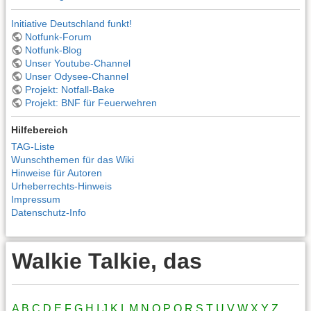
Initiative Deutschland funkt!
Notfunk-Forum
Notfunk-Blog
Unser Youtube-Channel
Unser Odysee-Channel
Projekt: Notfall-Bake
Projekt: BNF für Feuerwehren
Hilfebereich
TAG-Liste
Wunschthemen für das Wiki
Hinweise für Autoren
Urheberrechts-Hinweis
Impressum
Datenschutz-Info
Walkie Talkie, das
A
B
C
D
E
F
G
H
I
J
K
L
M
N
O
P
Q
R
S
T
U
V
W
X
Y
Z