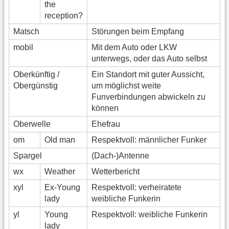
the
reception?
Matsch
Störungen beim Empfang
mobil
Mit dem Auto oder LKW
unterwegs, oder das Auto selbst
Oberkünftig /
Ein Standort mit guter Aussicht,
Obergünstig
um möglichst weite
Funverbindungen abwickeln zu
können
Oberwelle
Ehefrau
om
Old man
Respektvoll: männlicher Funker
Spargel
(Dach-)Antenne
wx
Weather
Wetterbericht
xyl
Ex-Young
Respektvoll: verheiratete
lady
weibliche Funkerin
yl
Young
Respektvoll: weibliche Funkerin
lady