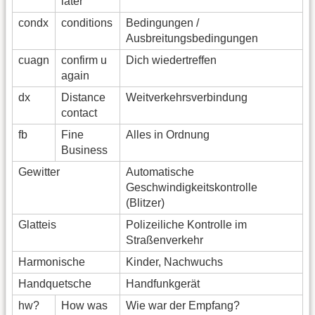
later
condx
conditions
Bedingungen /
Ausbreitungsbedingungen
cuagn
confirm u
Dich wiedertreffen
again
dx
Distance
Weitverkehrsverbindung
contact
fb
Fine
Alles in Ordnung
Business
Gewitter
Automatische
Geschwindigkeitskontrolle
(Blitzer)
Glatteis
Polizeiliche Kontrolle im
Straßenverkehr
Harmonische
Kinder, Nachwuchs
Handquetsche
Handfunkgerät
hw?
How was
Wie war der Empfang?