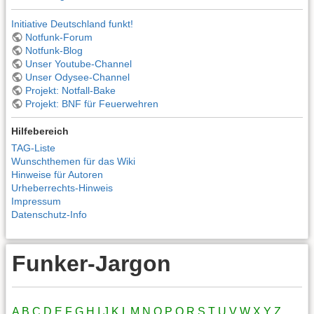
Initiative Deutschland funkt!
Notfunk-Forum
Notfunk-Blog
Unser Youtube-Channel
Unser Odysee-Channel
Projekt: Notfall-Bake
Projekt: BNF für Feuerwehren
Hilfebereich
TAG-Liste
Wunschthemen für das Wiki
Hinweise für Autoren
Urheberrechts-Hinweis
Impressum
Datenschutz-Info
Funker-Jargon
A
B
C
D
E
F
G
H
I
J
K
L
M
N
O
P
Q
R
S
T
U
V
W
X
Y
Z