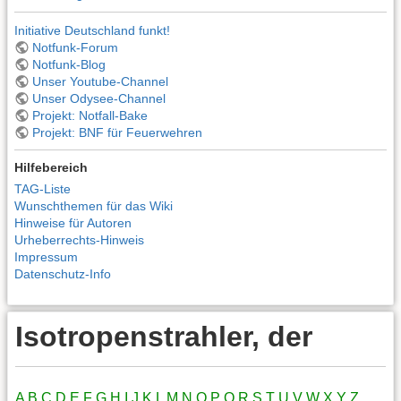
Initiative Deutschland funkt!
Notfunk-Forum
Notfunk-Blog
Unser Youtube-Channel
Unser Odysee-Channel
Projekt: Notfall-Bake
Projekt: BNF für Feuerwehren
Hilfebereich
TAG-Liste
Wunschthemen für das Wiki
Hinweise für Autoren
Urheberrechts-Hinweis
Impressum
Datenschutz-Info
Isotropenstrahler, der
A
B
C
D
E
F
G
H
I
J
K
L
M
N
O
P
Q
R
S
T
U
V
W
X
Y
Z