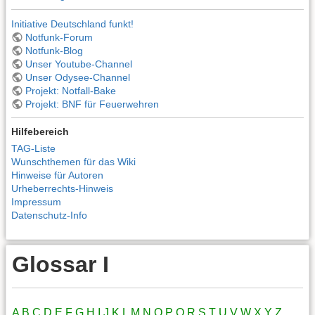
Initiative Deutschland funkt!
Notfunk-Forum
Notfunk-Blog
Unser Youtube-Channel
Unser Odysee-Channel
Projekt: Notfall-Bake
Projekt: BNF für Feuerwehren
Hilfebereich
TAG-Liste
Wunschthemen für das Wiki
Hinweise für Autoren
Urheberrechts-Hinweis
Impressum
Datenschutz-Info
Glossar I
A
B
C
D
E
F
G
H
I
J
K
L
M
N
O
P
Q
R
S
T
U
V
W
X
Y
Z