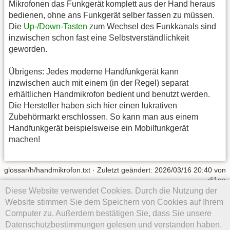
Mikrofonen das Funkgerät komplett aus der Hand heraus
bedienen, ohne ans Funkgerät selber fassen zu müssen.
Die
Up-/Down-Tasten
zum Wechsel des Funkkanals sind
inzwischen schon fast eine Selbstverständlichkeit
geworden.
Übrigens: Jedes moderne Handfunkgerät kann
inzwischen auch mit einem (in der Regel) separat
erhältlichen Handmikrofon bedient und benutzt werden.
Die Hersteller haben sich hier einen lukrativen
Zubehörmarkt erschlossen. So kann man aus einem
Handfunkgerät beispielsweise ein Mobilfunkgerät
machen!
glossar/h/handmikrofon.txt
· Zuletzt geändert: 2026/03/16 20:40 von
dj1ng
Diese Website verwendet Cookies. Durch die Nutzung der
Falls nicht anders bezeichnet, ist der Inhalt dieses Wikis unter der
Website stimmen Sie dem Speichern von Cookies auf Ihrem
folgenden Lizenz veröffentlicht:
CC Attribution 4.0 International
Computer zu. Außerdem bestätigen Sie, dass Sie unsere
Datenschutzbestimmungen gelesen und verstanden haben.