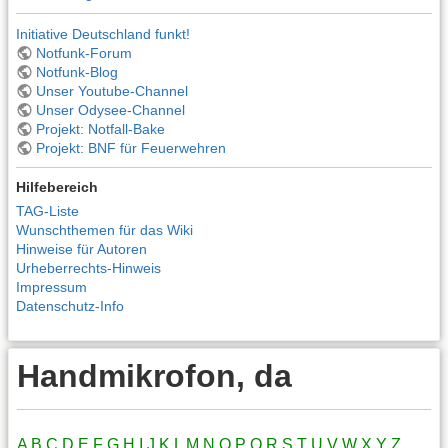
Initiative Deutschland funkt!
Notfunk-Forum
Notfunk-Blog
Unser Youtube-Channel
Unser Odysee-Channel
Projekt: Notfall-Bake
Projekt: BNF für Feuerwehren
Hilfebereich
TAG-Liste
Wunschthemen für das Wiki
Hinweise für Autoren
Urheberrechts-Hinweis
Impressum
Datenschutz-Info
Handmikrofon, da
A
B
C
D
E
F
G
H
I
J
K
L
M
N
O
P
Q
R
S
T
U
V
W
X
Y
Z