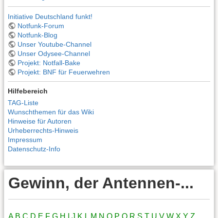
Initiative Deutschland funkt!
Notfunk-Forum
Notfunk-Blog
Unser Youtube-Channel
Unser Odysee-Channel
Projekt: Notfall-Bake
Projekt: BNF für Feuerwehren
Hilfebereich
TAG-Liste
Wunschthemen für das Wiki
Hinweise für Autoren
Urheberrechts-Hinweis
Impressum
Datenschutz-Info
Gewinn, der Antennen-...
A
B
C
D
E
F
G
H
I
J
K
L
M
N
O
P
Q
R
S
T
U
V
W
X
Y
Z