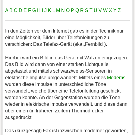
A
B
C
D
E
F
G
H
I
J
K
L
M
N
O
P
Q
R
S
T
U
V
W
X
Y
Z
In den Zeiten vor dem Internet gab es in der Technik nur
eine Möglichkeit, Bilder über Telefonleitungen zu
verschicken: Das Telefax-Gerät (aka „Fernbild“).
Hierbei wird ein Bild in das Gerät mit Walzen eingezogen.
Das Bild wird dann von einer starken Lichtquelle
abgetastet und mittels schwarz/weiss-Sensoren in
elektrische Impulse umgewandelt. Mittels eines
Modems
wurden diese Impulse in unterschiedliche Töne
verwandelt, welche über eine Telefonleitung geschickt
werden konnte. An der Gegenstation wurden die Töne
wieder in elektrische Impulse verwandelt, und diese dann
über einen (in früheren Zeiten) Thermodrucker
ausgedruckt.
Das (kurzgesagt) Fax ist inzwischen moderner geworden,