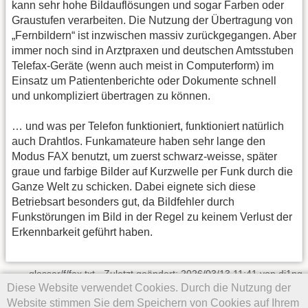
kann sehr hohe Bildauflösungen und sogar Farben oder
Graustufen verarbeiten. Die Nutzung der Übertragung von
„Fernbildern“ ist inzwischen massiv zurückgegangen. Aber
immer noch sind in Arztpraxen und deutschen Amtsstuben
Telefax-Geräte (wenn auch meist in Computerform) im
Einsatz um Patientenberichte oder Dokumente schnell
und unkompliziert übertragen zu können.
… und was per Telefon funktioniert, funktioniert natürlich
auch Drahtlos. Funkamateure haben sehr lange den
Modus FAX benutzt, um zuerst schwarz-weisse, später
graue und farbige Bilder auf Kurzwelle per Funk durch die
Ganze Welt zu schicken. Dabei eignete sich diese
Betriebsart besonders gut, da Bildfehler durch
Funkstörungen im Bild in der Regel zu keinem Verlust der
Erkennbarkeit geführt haben.
glossar/f/fax.txt
· Zuletzt geändert: 2026/03/13 11:41 von
dj1ng
Diese Website verwendet Cookies. Durch die Nutzung der
Falls nicht anders bezeichnet, ist der Inhalt dieses Wikis unter der
Website stimmen Sie dem Speichern von Cookies auf Ihrem