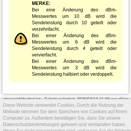
MERKE:
Bei eine Änderung des dBm-
Messwertes um 10 dB wird die
Sendeleistung durch 10 geteilt oder
verzehnfacht.
Bei einer Änderung des dBm-
Messwertes um 6 dB wird die
Sendeleistung durch 4 geteilt oder
vervierfacht.
Bei einer Änderung des dBm-
Messwertes um 3 dB wird die
Sendeleistung halbiert oder verdoppelt.
glossar/d/dezibel.txt
· Zuletzt geändert: 2026/03/13 11:38 von
dj1ng
Diese Website verwendet Cookies. Durch die Nutzung der
Falls nicht anders bezeichnet, ist der Inhalt dieses Wikis unter der
Website stimmen Sie dem Speichern von Cookies auf Ihrem
folgenden Lizenz veröffentlicht:
CC Attribution 4.0 International
Computer zu. Außerdem bestätigen Sie, dass Sie unsere
Datenschutzbestimmungen gelesen und verstanden haben.
Wenn Sie nicht einverstanden sind, verlassen Sie die Website