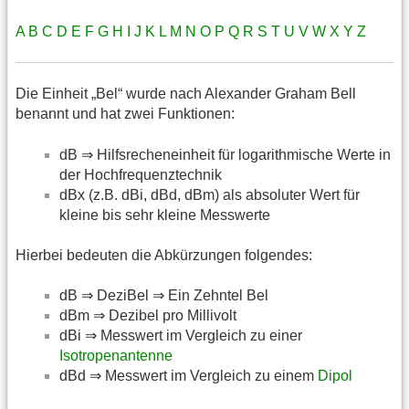
A
B
C
D
E
F
G
H
I
J
K
L
M
N
O
P
Q
R
S
T
U
V
W
X
Y
Z
Die Einheit „Bel“ wurde nach Alexander Graham Bell
benannt und hat zwei Funktionen:
dB ⇒ Hilfsrecheneinheit für logarithmische Werte in
der Hochfrequenztechnik
dBx (z.B. dBi, dBd, dBm) als absoluter Wert für
kleine bis sehr kleine Messwerte
Hierbei bedeuten die Abkürzungen folgendes:
dB ⇒ DeziBel ⇒ Ein Zehntel Bel
dBm ⇒ Dezibel pro Millivolt
dBi ⇒ Messwert im Vergleich zu einer
Isotropenantenne
dBd ⇒ Messwert im Vergleich zu einem
Dipol