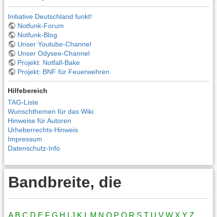
Initiative Deutschland funkt!
Notfunk-Forum
Notfunk-Blog
Unser Youtube-Channel
Unser Odysee-Channel
Projekt: Notfall-Bake
Projekt: BNF für Feuerwehren
Hilfebereich
TAG-Liste
Wunschthemen für das Wiki
Hinweise für Autoren
Urheberrechts-Hinweis
Impressum
Datenschutz-Info
Bandbreite, die
A
B
C
D
E
F
G
H
I
J
K
L
M
N
O
P
Q
R
S
T
U
V
W
X
Y
Z