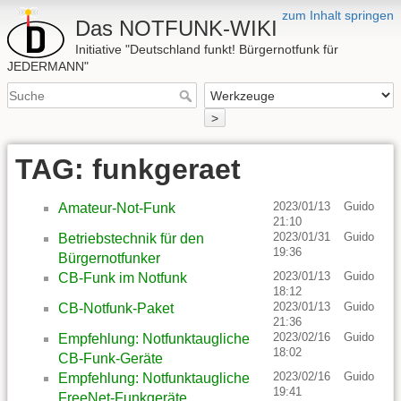
zum Inhalt springen
Das NOTFUNK-WIKI
Initiative "Deutschland funkt! Bürgernotfunk für
JEDERMANN"
>
TAG: funkgeraet
2023/01/13
Guido
Amateur-Not-Funk
21:10
2023/01/31
Guido
Betriebstechnik für den
19:36
Bürgernotfunker
2023/01/13
Guido
CB-Funk im Notfunk
18:12
2023/01/13
Guido
CB-Notfunk-Paket
21:36
2023/02/16
Guido
Empfehlung: Notfunktaugliche
18:02
CB-Funk-Geräte
2023/02/16
Guido
Empfehlung: Notfunktaugliche
19:41
FreeNet-Funkgeräte