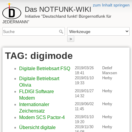
zum Inhalt springen
Das NOTFUNK-WIKI
Initiative "Deutschland funkt! Bürgernotfunk für
JEDERMANN"
>
TAG: digimode
2019/03/26
Detlef
Digitale Betriebsart FSQ
18:41
Marxsen
2019/01/10
Herby
Digitale Betriebsart
19:33
Olivia
2019/01/27
Herby
FLDIGI Software
14:32
Modem
2019/06/02
Herby
Internationaler
11:45
Zeichensatz
2019/01/10
Herby
Modem SCS Pactor-4
19:20
2019/11/30
Herby
Übersicht digitale
16:08