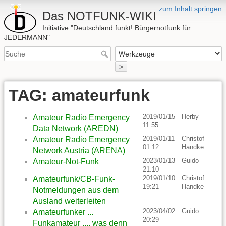
zum Inhalt springen
Das NOTFUNK-WIKI
Initiative "Deutschland funkt! Bürgernotfunk für
JEDERMANN"
>
TAG: amateurfunk
2019/01/15
Herby
Amateur Radio Emergency
11:55
Data Network (AREDN)
2019/01/11
Christof
Amateur Radio Emergency
01:12
Handke
Network Austria (ARENA)
2023/01/13
Guido
Amateur-Not-Funk
21:10
2019/01/10
Christof
Amateurfunk/CB-Funk-
19:21
Handke
Notmeldungen aus dem
Ausland weiterleiten
2023/04/02
Guido
Amateurfunker ...
20:29
Funkamateur .... was denn