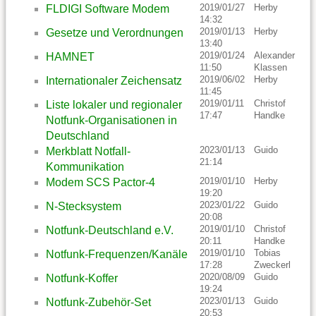
2019/01/27
Herby
FLDIGI Software Modem
14:32
2019/01/13
Herby
Gesetze und Verordnungen
13:40
2019/01/24
Alexander
HAMNET
11:50
Klassen
2019/06/02
Herby
Internationaler Zeichensatz
11:45
2019/01/11
Christof
Liste lokaler und regionaler
17:47
Handke
Notfunk-Organisationen in
Deutschland
2023/01/13
Guido
Merkblatt Notfall-
21:14
Kommunikation
2019/01/10
Herby
Modem SCS Pactor-4
19:20
2023/01/22
Guido
N-Stecksystem
20:08
2019/01/10
Christof
Notfunk-Deutschland e.V.
20:11
Handke
2019/01/10
Tobias
Notfunk-Frequenzen/Kanäle
17:28
Zweckerl
2020/08/09
Guido
Notfunk-Koffer
19:24
2023/01/13
Guido
Notfunk-Zubehör-Set
20:53