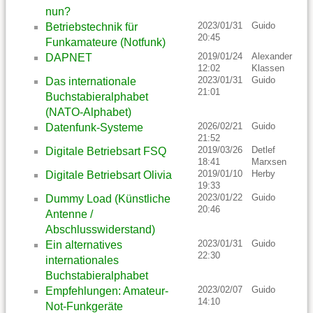
nun?
2023/01/31
Guido
Betriebstechnik für
20:45
Funkamateure (Notfunk)
2019/01/24
Alexander
DAPNET
12:02
Klassen
2023/01/31
Guido
Das internationale
21:01
Buchstabieralphabet
(NATO-Alphabet)
2026/02/21
Guido
Datenfunk-Systeme
21:52
2019/03/26
Detlef
Digitale Betriebsart FSQ
18:41
Marxsen
2019/01/10
Herby
Digitale Betriebsart Olivia
19:33
2023/01/22
Guido
Dummy Load (Künstliche
20:46
Antenne /
Abschlusswiderstand)
2023/01/31
Guido
Ein alternatives
22:30
internationales
Buchstabieralphabet
2023/02/07
Guido
Empfehlungen: Amateur-
14:10
Not-Funkgeräte