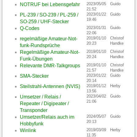
2023/05/05
Guido
NOTRUF bei Lebensgefahr
21:52
2023/01/22
Guido
PL-239 / SO-239 / PL-259 /
19:46
SO-259 / UHF-Stecker
2023/01/31
Guido
Q-Codes
22:06
2019/01/10
Christof
regelmäßige Amateur-Not-
20:23
Handke
funk-Rundsprüche
2019/01/10
Christof
Regelmäßige Amateur-Not-
20:24
Handke
Funk-Übungen
2019/01/10
Christof
Relevante DMR-Talkgroups
21:57
Handke
2023/01/22
Guido
SMA-Stecker
20:14
2019/01/12
Herby
Steilstrahl-Antennen (NVIS)
13:56
2023/04/02
Guido
Umsetzer / Relais /
21:06
Repeater / Digipeater /
Transponder
2024/05/07
Guido
Umsetzer/Relais auch im
20:13
Hobbyfunk
2019/03/09
Herby
Winlink
11:35